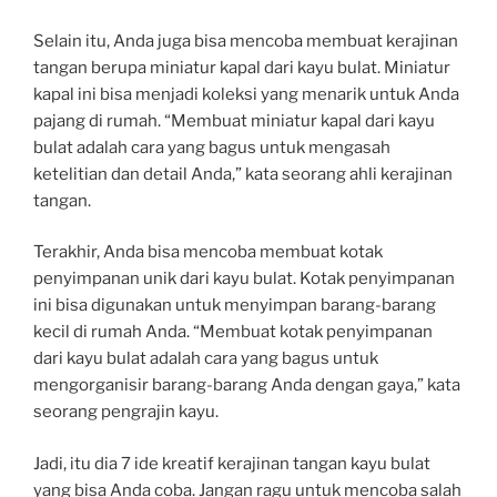
Selain itu, Anda juga bisa mencoba membuat kerajinan
tangan berupa miniatur kapal dari kayu bulat. Miniatur
kapal ini bisa menjadi koleksi yang menarik untuk Anda
pajang di rumah. “Membuat miniatur kapal dari kayu
bulat adalah cara yang bagus untuk mengasah
ketelitian dan detail Anda,” kata seorang ahli kerajinan
tangan.
Terakhir, Anda bisa mencoba membuat kotak
penyimpanan unik dari kayu bulat. Kotak penyimpanan
ini bisa digunakan untuk menyimpan barang-barang
kecil di rumah Anda. “Membuat kotak penyimpanan
dari kayu bulat adalah cara yang bagus untuk
mengorganisir barang-barang Anda dengan gaya,” kata
seorang pengrajin kayu.
Jadi, itu dia 7 ide kreatif kerajinan tangan kayu bulat
yang bisa Anda coba. Jangan ragu untuk mencoba salah