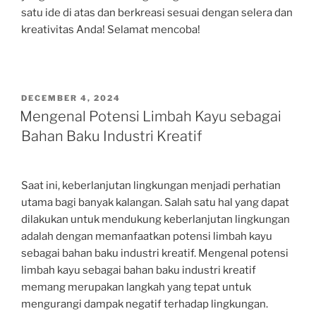
satu ide di atas dan berkreasi sesuai dengan selera dan
kreativitas Anda! Selamat mencoba!
POSTED
DECEMBER 4, 2024
ON
Mengenal Potensi Limbah Kayu sebagai
Bahan Baku Industri Kreatif
Saat ini, keberlanjutan lingkungan menjadi perhatian
utama bagi banyak kalangan. Salah satu hal yang dapat
dilakukan untuk mendukung keberlanjutan lingkungan
adalah dengan memanfaatkan potensi limbah kayu
sebagai bahan baku industri kreatif. Mengenal potensi
limbah kayu sebagai bahan baku industri kreatif
memang merupakan langkah yang tepat untuk
mengurangi dampak negatif terhadap lingkungan.