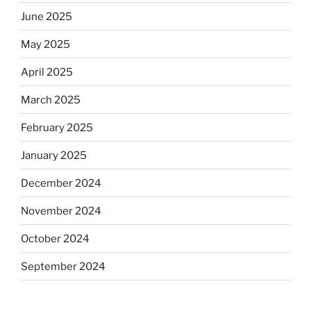
June 2025
May 2025
April 2025
March 2025
February 2025
January 2025
December 2024
November 2024
October 2024
September 2024