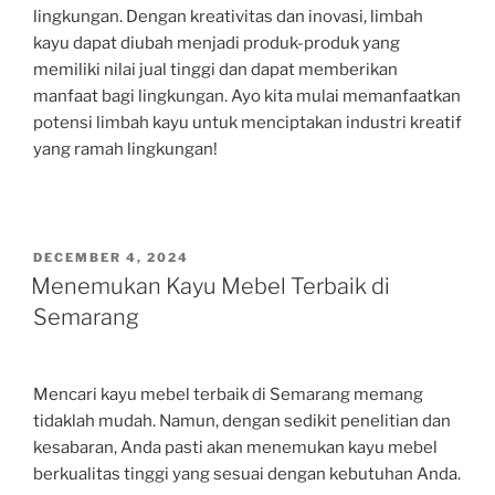
lingkungan. Dengan kreativitas dan inovasi, limbah
kayu dapat diubah menjadi produk-produk yang
memiliki nilai jual tinggi dan dapat memberikan
manfaat bagi lingkungan. Ayo kita mulai memanfaatkan
potensi limbah kayu untuk menciptakan industri kreatif
yang ramah lingkungan!
POSTED
DECEMBER 4, 2024
ON
Menemukan Kayu Mebel Terbaik di
Semarang
Mencari kayu mebel terbaik di Semarang memang
tidaklah mudah. Namun, dengan sedikit penelitian dan
kesabaran, Anda pasti akan menemukan kayu mebel
berkualitas tinggi yang sesuai dengan kebutuhan Anda.