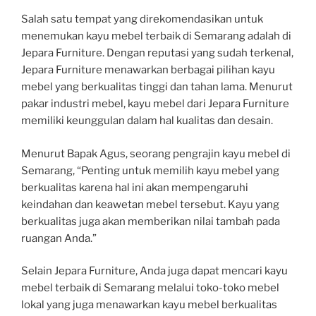
Salah satu tempat yang direkomendasikan untuk
menemukan kayu mebel terbaik di Semarang adalah di
Jepara Furniture. Dengan reputasi yang sudah terkenal,
Jepara Furniture menawarkan berbagai pilihan kayu
mebel yang berkualitas tinggi dan tahan lama. Menurut
pakar industri mebel, kayu mebel dari Jepara Furniture
memiliki keunggulan dalam hal kualitas dan desain.
Menurut Bapak Agus, seorang pengrajin kayu mebel di
Semarang, “Penting untuk memilih kayu mebel yang
berkualitas karena hal ini akan mempengaruhi
keindahan dan keawetan mebel tersebut. Kayu yang
berkualitas juga akan memberikan nilai tambah pada
ruangan Anda.”
Selain Jepara Furniture, Anda juga dapat mencari kayu
mebel terbaik di Semarang melalui toko-toko mebel
lokal yang juga menawarkan kayu mebel berkualitas