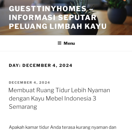
Skip
GUESTTINYHOMES –
to
INFORMASI SEPUTAR
content
PELUANG LIMBAH KAYU
Menu
DAY:
DECEMBER 4, 2024
POSTED
DECEMBER 4, 2024
ON
Membuat Ruang Tidur Lebih Nyaman
dengan Kayu Mebel Indonesia 3
Semarang
Apakah kamar tidur Anda terasa kurang nyaman dan