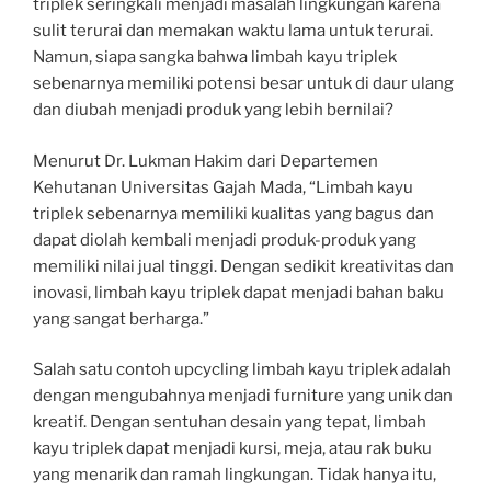
triplek seringkali menjadi masalah lingkungan karena
sulit terurai dan memakan waktu lama untuk terurai.
Namun, siapa sangka bahwa limbah kayu triplek
sebenarnya memiliki potensi besar untuk di daur ulang
dan diubah menjadi produk yang lebih bernilai?
Menurut Dr. Lukman Hakim dari Departemen
Kehutanan Universitas Gajah Mada, “Limbah kayu
triplek sebenarnya memiliki kualitas yang bagus dan
dapat diolah kembali menjadi produk-produk yang
memiliki nilai jual tinggi. Dengan sedikit kreativitas dan
inovasi, limbah kayu triplek dapat menjadi bahan baku
yang sangat berharga.”
Salah satu contoh upcycling limbah kayu triplek adalah
dengan mengubahnya menjadi furniture yang unik dan
kreatif. Dengan sentuhan desain yang tepat, limbah
kayu triplek dapat menjadi kursi, meja, atau rak buku
yang menarik dan ramah lingkungan. Tidak hanya itu,