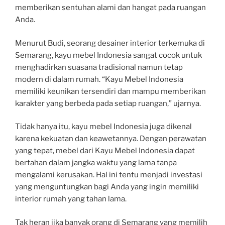
memberikan sentuhan alami dan hangat pada ruangan
Anda.
Menurut Budi, seorang desainer interior terkemuka di
Semarang, kayu mebel Indonesia sangat cocok untuk
menghadirkan suasana tradisional namun tetap
modern di dalam rumah. “Kayu Mebel Indonesia
memiliki keunikan tersendiri dan mampu memberikan
karakter yang berbeda pada setiap ruangan,” ujarnya.
Tidak hanya itu, kayu mebel Indonesia juga dikenal
karena kekuatan dan keawetannya. Dengan perawatan
yang tepat, mebel dari Kayu Mebel Indonesia dapat
bertahan dalam jangka waktu yang lama tanpa
mengalami kerusakan. Hal ini tentu menjadi investasi
yang menguntungkan bagi Anda yang ingin memiliki
interior rumah yang tahan lama.
Tak heran jika banyak orang di Semarang yang memilih