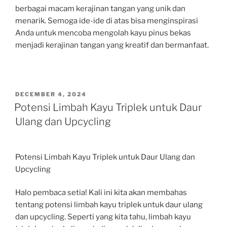
berbagai macam kerajinan tangan yang unik dan
menarik. Semoga ide-ide di atas bisa menginspirasi
Anda untuk mencoba mengolah kayu pinus bekas
menjadi kerajinan tangan yang kreatif dan bermanfaat.
POSTED
DECEMBER 4, 2024
ON
Potensi Limbah Kayu Triplek untuk Daur
Ulang dan Upcycling
Potensi Limbah Kayu Triplek untuk Daur Ulang dan
Upcycling
Halo pembaca setia! Kali ini kita akan membahas
tentang potensi limbah kayu triplek untuk daur ulang
dan upcycling. Seperti yang kita tahu, limbah kayu