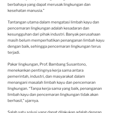
berbahaya yang dapat merusak lingkungan dan
kesehatan manusia.”
Tantangan utama dalam mengatasi limbah kayu dan
pencemaran lingkungan adalah kesadaran dan
kesungguhan dari pihak industri. Banyak perusahaan
masih belum memperhatikan penanganan limbah kayu
dengan baik, sehingga pencemaran lingkungan terus
terjadi.
Pakar lingkungan, Prof. Bambang Susantono,
menekankan pentingnya kerja sama antara
pemerintah, industri, dan masyarakat dalam
menangani masalah limbah kayu dan pencemaran
lingkungan. “Tanpa kerja sama yang baik, penanganan
limbah kayu dan pencemaran lingkungan tidak akan
berhasil,” ujarnya.
Salah satu solusi yang dapat dilakukan adalah dengan