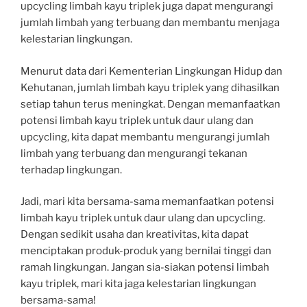
upcycling limbah kayu triplek juga dapat mengurangi
jumlah limbah yang terbuang dan membantu menjaga
kelestarian lingkungan.
Menurut data dari Kementerian Lingkungan Hidup dan
Kehutanan, jumlah limbah kayu triplek yang dihasilkan
setiap tahun terus meningkat. Dengan memanfaatkan
potensi limbah kayu triplek untuk daur ulang dan
upcycling, kita dapat membantu mengurangi jumlah
limbah yang terbuang dan mengurangi tekanan
terhadap lingkungan.
Jadi, mari kita bersama-sama memanfaatkan potensi
limbah kayu triplek untuk daur ulang dan upcycling.
Dengan sedikit usaha dan kreativitas, kita dapat
menciptakan produk-produk yang bernilai tinggi dan
ramah lingkungan. Jangan sia-siakan potensi limbah
kayu triplek, mari kita jaga kelestarian lingkungan
bersama-sama!