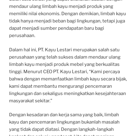
mendaur ulang limbah kayu menjadi produk yang
memiliki nilai ekonomis. Dengan demikian, limbah kayu
tidak hanya menjadi beban bagi lingkungan, tetapi juga
dapat menjadi sumber pendapatan baru bagi
perusahaan.
Dalam hal ini, PT. Kayu Lestari merupakan salah satu
perusahaan yang telah sukses dalam mendaur ulang
limbah kayu menjadi produk mebel yang berkualitas
tinggi. Menurut CEO PT. Kayu Lestari, “Kami percaya
bahwa dengan memanfaatkan limbah kayu secara bijak,
kami dapat membantu mengurangi pencemaran
lingkungan dan sekaligus meningkatkan kesejahteraan
masyarakat sekitar.”
Dengan kesadaran dan kerja sama yang baik, limbah
kayu dan pencemaran lingkungan bukanlah masalah
yang tidak dapat diatasi. Dengan langkah-langkah